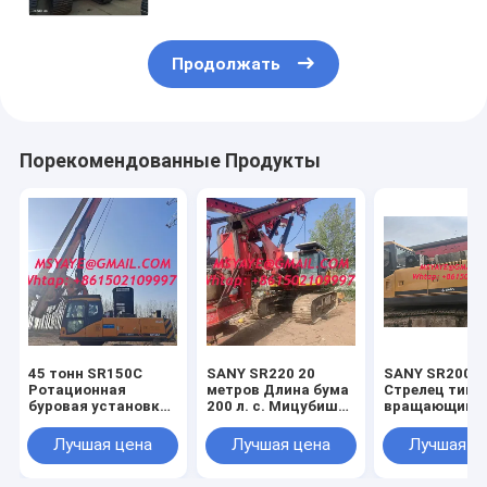
50 метров
Продолжать
Порекомендованные Продукты
45 тонн SR150C
SANY SR220 20
SANY SR200
Ротационная
метров Длина бума
Стрелец типа
буровая установка
200 л. с. Мицубиш
вращающийс
для фундаментов
Двигатель Кроллер
буровой буро
свай
Тип Водный
установки Ма
Лучшая цена
Лучшая цена
Лучшая ц
Строительство
скважина буровой
Горнодобывающие
установки Для