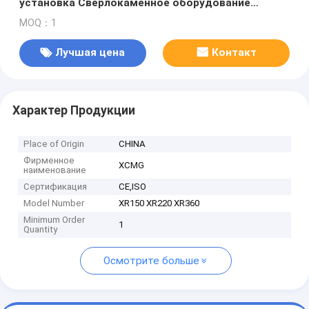
установка Сверлокаменное оборудование
Максимальный диаметр бурения 50 метров
MOQ：1
Лучшая цена
Контакт
Характер Продукции
Place of Origin
CHINA
Фирменное
XCMG
наименование
Сертификация
CE,ISO
Model Number
XR150 XR220 XR360
Minimum Order
1
Quantity
Осмотрите больше