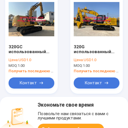
320GC
320G
использованный
использованный
экскаватор CAT
CAT 2021
Цена:
USD1.0
Цена:
USD1.0
2020
использованный
MOQ:
1.00
MOQ:
1.00
использованный
мини экскаватор
мини экскаватор
строительное
Получить последнюю цену
Получить последнюю цену
строительное
оборудование
оборудование
330GC
Контакт
Контакт
гусеничный
использованный
экскаватор
кубота мини
экскаватор
Экономьте свое время
Позвольте нам связаться с вами с
лучшими продуктами.