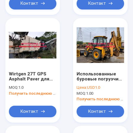
двойника ролика
Контакт
Контакт
компактор
Wirtgen 27T GPS
Использованные
Asphalt Paver для
буровые погрузчики
дорожного
JCB на продажу 3cx
MOQ:
1.0
Цена:
USD1.0
строительства с
2020 компактное
Получить последнюю цену
MOQ:
1.00
высокой
строительное
производительностью
оборудование
Получить последнюю цену
Контакт
Контакт