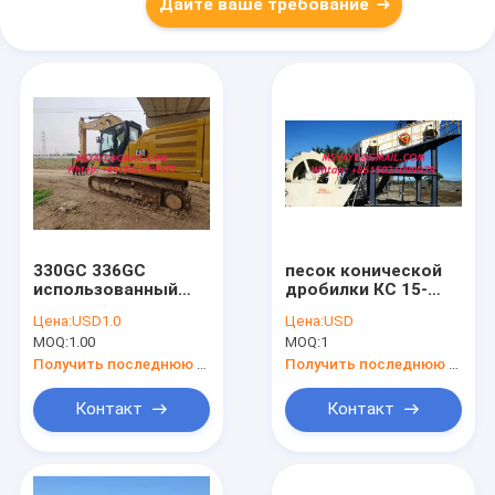
Дайте ваше требование
330GC 336GC
песок конической
использованный
дробилки КС 15-
CAT 2021
50ТПХ делая
Цена:
USD1.0
Цена:
USD
использованный
заводом каменную
MOQ:
1.00
MOQ:
1
мини экскаватор
задавливая
использованный cat
дробилку челюсти
Получить последнюю цену
Получить последнюю цену
320 экскаватор
серии завода СКДЖ
строительное
задавливая
Контакт
Контакт
оборудование
оборудование
экскаватор