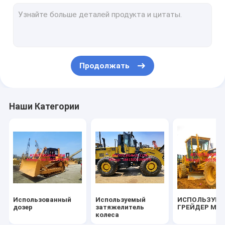
ДЕЙСТВИТЕЛЬНЫЕ дорожные машины
COMPACTOR РОЛИКА ДОРОГИ
ТЕЛЕЖКА СБРОСА ДЛЯ СБЫВАНИЯ
Продолжать
Пиллинг и горное оборудование
воды и буровой установки
Наши Категории
Фермерский трактор Комбайн
Каменный задавливая завод
JCB затяжелителя Backhoe CAT
Кран грубой местности
Использованный
Используемый
ИСПОЛЬЗУЕ
Кран на гусеничном ходе для сбывания
дозер
затяжелитель
ГРЕЙДЕР МО
колеса