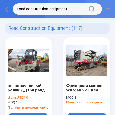
Road Construction Equipment
(117)
первоначальный
Фрезерная машина
ролик ДД150 ранда
Wirtgen 27T для
Ингерсолл
тяжелого
Цена:
USD1.0
MOQ:
1
использовал
дорожного
MOQ:
1.00
Получить последнюю цену
оборудования
строительства
строительства
Получить последнюю цену
дорог компактор