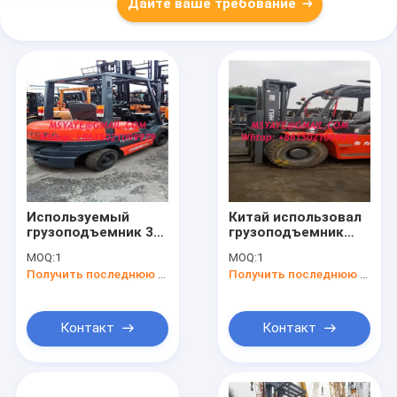
Дайте ваше требование
Используемый
Китай использовал
грузоподъемник 3
грузоподъемник
тонны,
Heli
MOQ:
1
MOQ:
1
грузоподъемник
грузоподъемник 7
Получить последнюю цену
Получить последнюю цену
грузоподъемника
тонн дизельный с
Fd30 Тойота
хорошим
паллета дизельный
двигателем
с бортовым
Контакт
Контакт
переносом