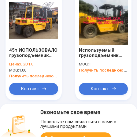
45т ИСПОЛЬЗОВАЛО
Используемый
грузоподъемник
грузоподъемник
1т.2т.3т.4т.5т.6т.7т.8т.9т.10т
Tcm
Цена:
USD1.0
MOQ:
1
15Т 38т
грузоподъемник
MOQ:
1.00
Получить последнюю цену
штабелеукладчика
сделанный в
ТКМ ТОЙОТА ИСУЗУ
Японии,
Получить последнюю цену
ХИСТЭР КОМАТСУ
грузоподъемник 16
грузоподъемника
тонн дизельный
Контакт
Контакт
калмар
Tcm Fd160 с
хорошим
двигателем
Экономьте свое время
Позвольте нам связаться с вами с
лучшими продуктами.