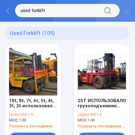
Used Forklift
(109)
10t, 8t, 7t, 6t, 5t, 4t,
25Т ИСПОЛЬЗОВАЛО
3t, 2t использовало
грузоподъемник
грузоподъемник
1т.2т.3т.4т.5т.6т.7т.8т.9
Цена:
USD1.0
Цена:
USD1.0
для сбывания
15Т КОМАТСУ ТКМ
MOQ:
1.00
MOQ:
1.00
ТОЙОТА ИСУЗУ
ХИСТЭР
Получить последнюю цену
Получить последнюю цену
грузоподъемника