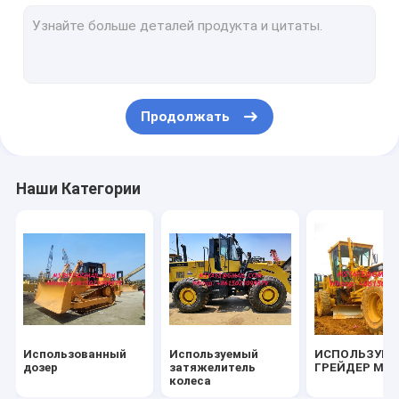
ДЕЙСТВИТЕЛЬНЫЕ дорожные машины
COMPACTOR РОЛИКА ДОРОГИ
ТЕЛЕЖКА СБРОСА ДЛЯ СБЫВАНИЯ
Продолжать
Пиллинг и горное оборудование
воды и буровой установки
Наши Категории
Фермерский трактор Комбайн
Каменный задавливая завод
JCB затяжелителя Backhoe CAT
Кран грубой местности
Использованный
Используемый
ИСПОЛЬЗУЕ
Кран на гусеничном ходе для сбывания
дозер
затяжелитель
ГРЕЙДЕР МО
колеса