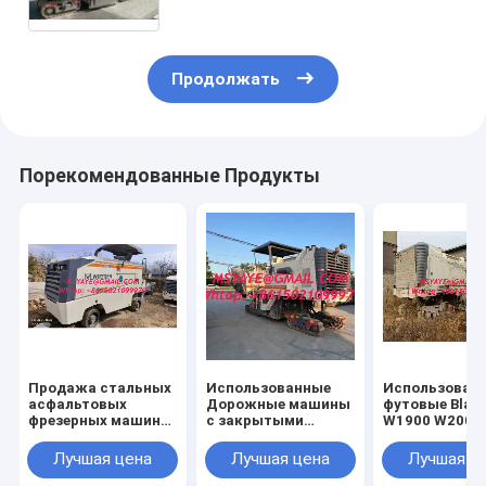
Асфальт / мостовые машины /
бетонное оборудование
Продолжать
Порекомендованные Продукты
Продажа стальных
Использованные
Использованн
асфальтовых
Дорожные машины
футовые Blade
фрезерных машин
с закрытыми
W1900 W2000
W130H W1000
кабинами W1900
Topcon Motor
W1300
W2000 wirtgen
Graders w/Rip
Лучшая цена
Лучшая цена
Лучшая ц
используется
Kits холодная
оборудование
фрезерная м