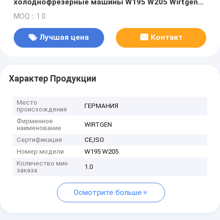
холоднофрезерные машины W195 W205 Wirtgen
WIRTGEN Асфальт / мостовые машины /
MOQ：1.0
бетонное оборудование
Лучшая цена
Контакт
Характер Продукции
Место
ГЕРМАНИЯ
происхождения
Фирменное
WIRTGEN
наименование
Сертификация
CE,ISO
Номер модели
W195 W205
Количество мин
1.0
заказа
Осмотрите больше